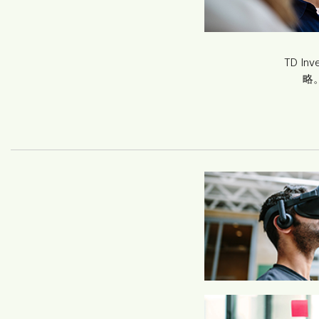
TD 
略