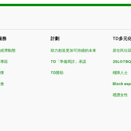
服務
計劃
TD多元
和經濟動態
助力創造更加可持續的未來
原住民社
者專區
TD「準備周詳」承諾
2SLGTBQ
關懷
TD贊助
殘障人士
機會
Black ex
禮讚女性