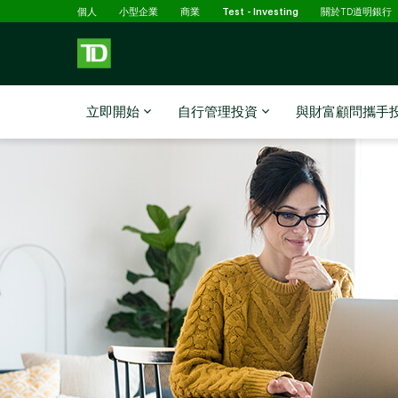
已選擇
略過進入主要內容
個人
小型企業
商業
Test - Investing
關於TD道明銀行
立即開始
自行管理投資
與財富顧問攜手