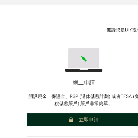
無論您是DIY
網上申請
開設現金、保證金、RSP (退休儲蓄計劃) 或者TFSA (
稅儲蓄賬戶) 賬戶非常簡單。
安全
立即申請