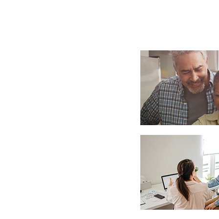
您至少需要擁有$100
步驟3：根據您的風險
步驟4：制定財務計劃
步驟5：隨著您目標的