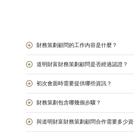
財務策劃顧問的工作內容是什麼？
財務策劃顧問可幫助您
道明財富財務策劃顧問是否經過認證？
為您的大額簽賬制
是的。道明財富財務策劃
透過投資符合您的
初次會面時需要提供哪些資訊？
透過稅務規劃將您
您的財務計劃的有效性
財務策劃包含哪幾個步驟？
您的財務策劃顧問
透過利用各種儲蓄
步驟1：確定您希望在
了解您的財產、債
透過制定遺產計劃
與道明財富財務策劃顧問合作需要多少資
步驟2：透過了解您的