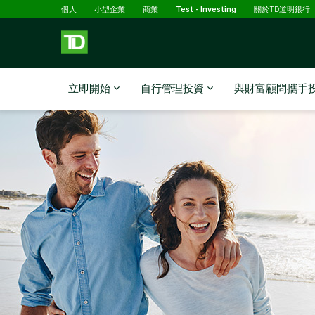
已選擇
略過進入主要內容
個人
小型企業
商業
Test - Investing
關於TD道明銀行
立即開始
自行管理投資
與財富顧問攜手