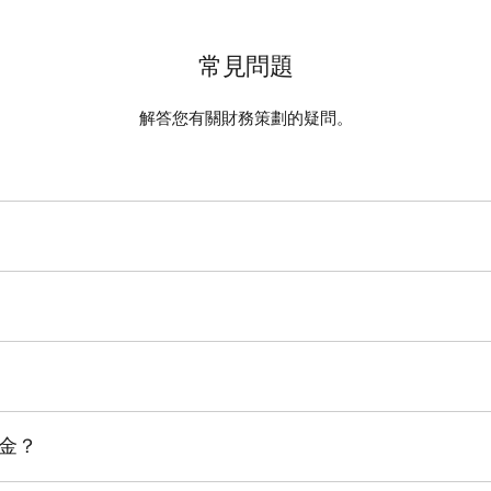
常見問題
解答您有關財務策劃的疑問。
實現財務目標。他們提供多種多樣的服務，其中可能包括：
定預算。
顧問均為經過認證的註冊財務策劃顧問 (CFP)。
需求和風險承受能力的投資產品，幫助您實現財富的增長。
的應付稅款降至最低。
取決於您向財務策劃顧問分享了多少資料。
需要了解您的個人概況、財務目標和財務狀況。
和投資賬戶，為退休生活做好規劃。
何時實現怎樣的財務目標。
務和開支情況將有助於使您的第一次會面富有成效。
，安排好自己的遺贈物。
金？
收入、開支和債務，判斷您的財務狀況。