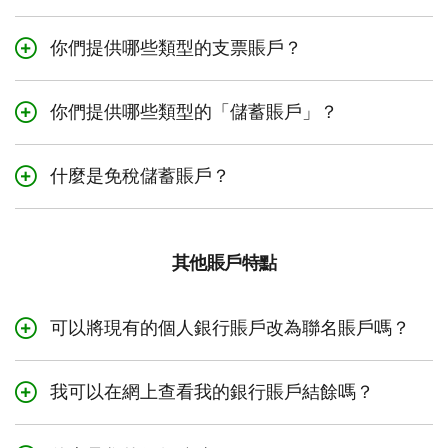
我們為您的理財需求提供定制的學生賬戶，無論
是免月費賬戶還是無限交易賬戶。
了解更多
TD
你們提供哪些類型的支票賬戶？
學生支票賬戶。
TD提供一系列的個人支票賬戶，幫助您輕鬆管
理資金，處理賬單付款、存款、提款和其他日常
你們提供哪些類型的「儲蓄賬戶」？
財務事項。請瀏覽我們的
個人支票賬戶
頁面，比
無論您的儲蓄目標為何，我們提供一系列簡易、
較不同的賬戶類型，選擇最適合您的需求的賬
靈活、便利的儲蓄賬戶選擇，協助您達到目標。
戶。
什麼是免稅儲蓄賬戶？
請瀏覽我們的
儲蓄賬戶
頁面，了解每種賬戶的禮
免稅儲蓄賬戶（TFSA）是一個註冊計劃，讓您
遇和優惠，並選擇適合您的賬戶。
的儲蓄可以免稅增長。透過免稅儲蓄賬戶，您可
以將自己的儲蓄變為合資格的投資，比如現金、
其他賬戶特點
股票、債券、GIC和互惠基金。
您在該賬戶內賺取的任何收入都不需要納稅，所
可以將現有的個人銀行賬戶改為聯名賬戶嗎？
以這是一個為任何短期、中期或長期目標儲蓄的
是的，您可以將現有的個人銀行賬戶改為聯名賬
好方法。
戶。您可能需要親臨一家
分行
辦理。
我可以在網上查看我的銀行賬戶結餘嗎？
對，您可以登入易線網上理財或TD mobile