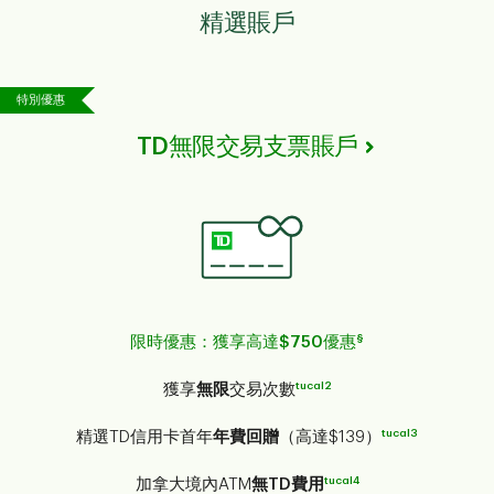
精選賬戶
特別優惠
TD無限交易支票賬戶
§
限時優惠：獲享高達$750優惠
tucal2
獲享
無限
交易次數
tucal3
精選TD信用卡首年
年費回贈
（高達$139）
tucal4
加拿大境內ATM
無TD費用