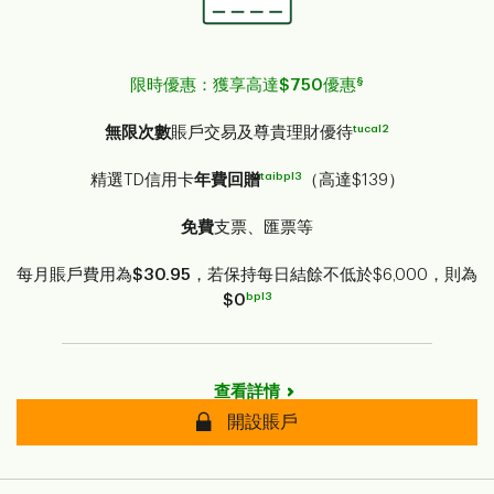
§
限時優惠：獲享高達$750優惠
tucal2
無限次數
賬戶交易及尊貴理財優待
taibpl3
精選TD信用卡
年費回贈
（高達$139）
免費
支票、匯票等
每月賬戶費用為
$30.95
，若保持每日結餘不低於$6,000，則為
bpl3
$0
查看詳情
開設賬戶