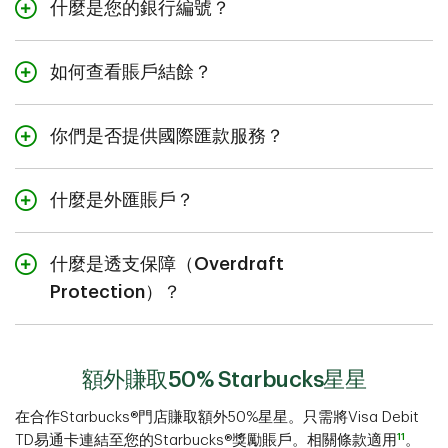
App，網上查看自己的銀行賬戶結餘。
什麼是您的銀行編號？
所有道明加拿大信託分行的銀行編號均為
004
。
如何查看賬戶結餘？
您可以登入
易線網上理財
網上銀行，打開「我的
賬戶」頁面，或者登錄TD mobile App，來查看
你們是否提供國際匯款服務？
自己的賬戶結餘（以及所有賬戶資訊）。
是的，您可以在TD App或者易線網上理財中使
用TD國際匯款功能向國外轉賬。您需要在TD
什麼是外匯賬戶？
App或者易線網上理財中完成一次性的註冊。如
採用
您選擇的外幣品種
持有資金，以管控外匯風
需詳細資訊，請瀏覽
TD國際匯款頁面
。
險。保持選定幣種的每月最低賬戶餘額可免收賬
什麼是透支保障（Overdraft
戶月費。
請親臨TD分行
了解詳情。
Protection）？
如果您的賬戶中沒有足夠的資金用於付款或提
款，ODP可以在您的透支限額內支付該付款或提
款。
額外賺取50% Starbucks星星​​​​​​​
在合作Starbucks®門店賺取額外50%星星。只需將Visa Debit
11
TD易通卡連結至您的Starbucks®獎勵賬戶。相關條款適用
。