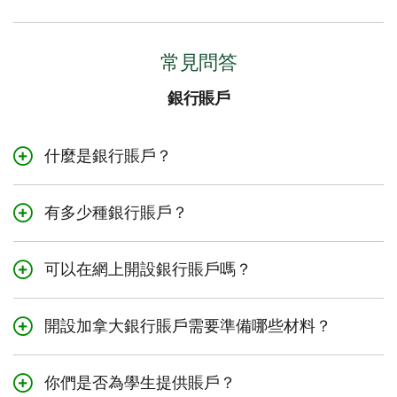
常見問答
銀行賬戶
什麼是銀行賬戶？
銀行賬戶是與金融機構之間的一種安排。按照這
一安排，金融機構讓某個人把錢存入賬戶，並在
有多少種銀行賬戶？
需要時提取。某些條款可能適用。
有很多不同類型的銀行賬戶。在加拿大，支票賬
戶和儲蓄賬戶是最常見的個人銀行賬戶類型。
可以在網上開設銀行賬戶嗎？
是的，可以在網上開設銀行賬戶。您可能需要提
供一些個人和財務資料。您必須達到居住地所在
開設加拿大銀行賬戶需要準備哪些材料？
省份或地區的法定成人年齡。
要開設
TD
加拿大銀行賬戶，您需要有效的身份
證明（有照片的身份證明和無照片的選擇）。您
你們是否為學生提供賬戶？
還需要提供社會保險號，以便報稅。