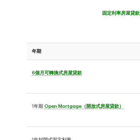
固定利率房屋貸款
年期
6個月可轉換式房屋貸款
1年期
Open Mortgage（開放式房屋貸款）
1年封閉式固定利率