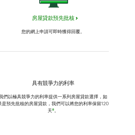
房屋貸款預先批核
您的網上申請可即時獲得回覆。
具有競爭力的利率
我們以極具競爭力的利率提供一系列房屋貸款選擇，如
果是預先批核的房屋貸款，我們可以將您的利率保留120
8
天
。