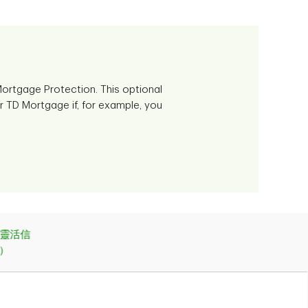
ortgage Protection. This optional
r TD Mortgage if, for example, you
值靈活信
C）