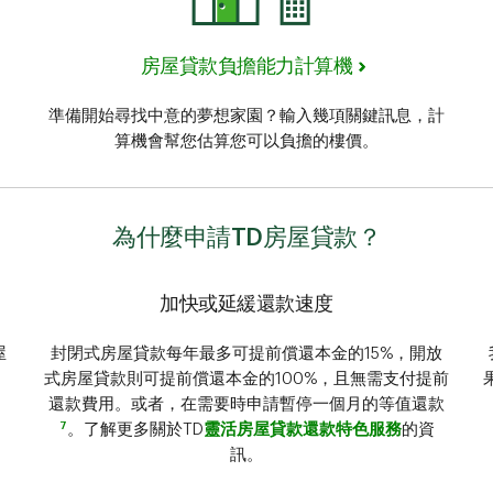
房屋貸款負擔能力計算機
準備開始尋找中意的夢想家園？輸入幾項關鍵訊息，計
算機會幫您估算您可以負擔的樓價。
為什麼申請TD房屋貸款？
加快或延緩還款速度
屋
封閉式房屋貸款每年最多可提前償還本金的15%，開放
式房屋貸款則可提前償還本金的100%，且無需支付提前
還款費用。或者，在需要時申請暫停一個月的等值還款
7
。了解更多關於TD
靈活房屋貸款還款特色服務
的資
訊。