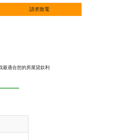
請求致電
找最適合您的房屋貸款利