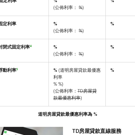
固定利率
%
%
(公佈利率：
%
)
固定利率
%
%
(公佈利率：
%
)
4
封閉式固定利率
%
%
(公佈利率：
%
)
5
浮動利率
%
(道明房屋貸款最優惠
%
利率
%
%)
(公佈利率：
TD房屋貸
款最優惠利率
)
道明房屋貸款最優惠利率為
%
TD房屋貸款直線服務