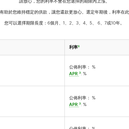
請放心，您的利率不會在您選擇的期限內上漲。
有助於您維持穩定的供款，讓您還款更放心。選定年期後，利率在
您可以選擇期限長度：6個月、1、2、3、4、5、 6、7或10年。
6
利率
公佈利率：
%
3
APR
:
%
公佈利率：
%
3
APR
:
%
公佈利率：
%