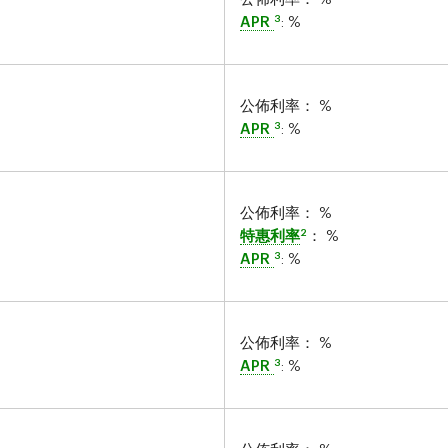
3
APR
:
%
公佈利率：
%
3
APR
:
%
公佈利率：
%
2
特惠利率
：
%
3
APR
:
%
公佈利率：
%
3
APR
:
%