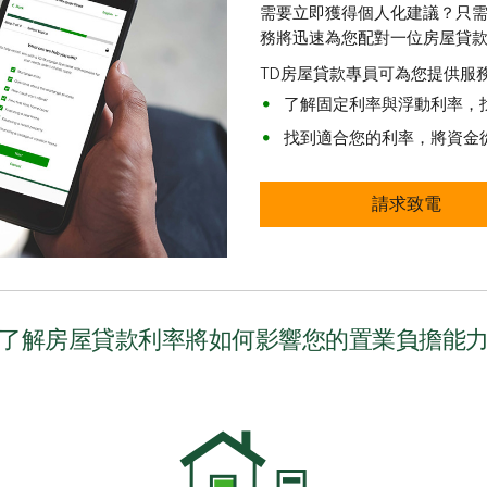
需要立即獲得個人化建議？只需
務將迅速為您配對一位房屋貸
TD房屋貸款專員可為您提供服
了解固定利率與浮動利率，
找到適合您的利率，將資金
請求致電
了解房屋貸款利率將如何影響您的置業負擔能