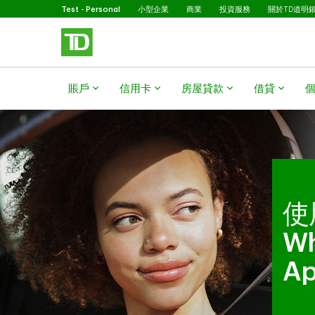
已選擇
略過進入主要內容
Test - Personal
小型企業
商業
投資服務
關於TD道明
賬戶
信用卡
房屋貸款​​​​​​​
借貸
使
Wh
A