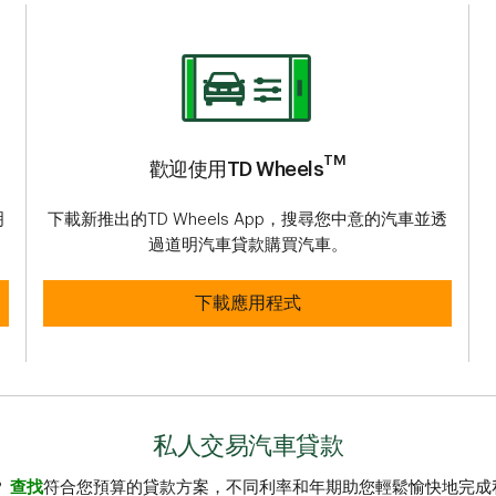
TM
歡迎使用TD Wheels
明
下載新推出的TD Wheels App，搜尋您中意的汽車並透
過道明汽車貸款購買汽車。
歡迎使用TD WheelsTM
下載應用程式
私人交易汽車貸款
？
查找
符合您預算的貸款方案，不同利率和年期助您輕鬆愉快地完成