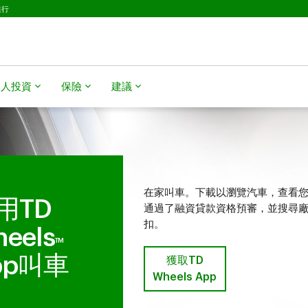
銀行
個人投資
保險
建議
在家叫車。下載以瀏覽汽車，查看
用TD
通過了融資貸款資格預審，並搜尋
扣。
eels
TM
pp叫車
獲取TD
Wheels App