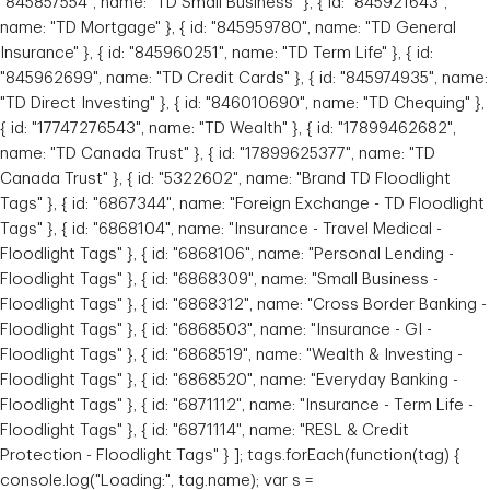
"845857554", name: "TD Small Business" }, { id: "845921643",
name: "TD Mortgage" }, { id: "845959780", name: "TD General
Insurance" }, { id: "845960251", name: "TD Term Life" }, { id:
"845962699", name: "TD Credit Cards" }, { id: "845974935", name:
"TD Direct Investing" }, { id: "846010690", name: "TD Chequing" },
{ id: "17747276543", name: "TD Wealth" }, { id: "17899462682",
name: "TD Canada Trust" }, { id: "17899625377", name: "TD
Canada Trust" }, { id: "5322602", name: "Brand TD Floodlight
Tags" }, { id: "6867344", name: "Foreign Exchange - TD Floodlight
Tags" }, { id: "6868104", name: "Insurance - Travel Medical -
Floodlight Tags" }, { id: "6868106", name: "Personal Lending -
Floodlight Tags" }, { id: "6868309", name: "Small Business -
Floodlight Tags" }, { id: "6868312", name: "Cross Border Banking -
Floodlight Tags" }, { id: "6868503", name: "Insurance - GI -
Floodlight Tags" }, { id: "6868519", name: "Wealth & Investing -
Floodlight Tags" }, { id: "6868520", name: "Everyday Banking -
Floodlight Tags" }, { id: "6871112", name: "Insurance - Term Life -
Floodlight Tags" }, { id: "6871114", name: "RESL & Credit
Protection - Floodlight Tags" } ]; tags.forEach(function(tag) {
console.log("Loading:", tag.name); var s =