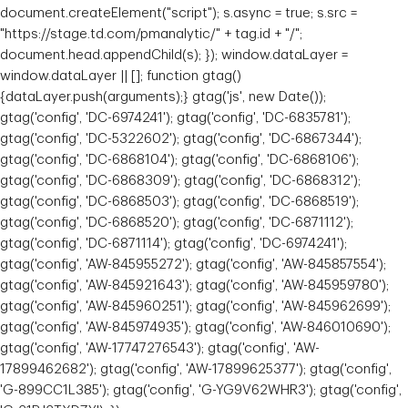
document.createElement("script"); s.async = true; s.src =
"https://stage.td.com/pmanalytic/" + tag.id + "/";
document.head.appendChild(s); }); window.dataLayer =
window.dataLayer || []; function gtag()
{dataLayer.push(arguments);} gtag('js', new Date());
gtag('config', 'DC-6974241'); gtag('config', 'DC-6835781');
gtag('config', 'DC-5322602'); gtag('config', 'DC-6867344');
gtag('config', 'DC-6868104'); gtag('config', 'DC-6868106');
gtag('config', 'DC-6868309'); gtag('config', 'DC-6868312');
gtag('config', 'DC-6868503'); gtag('config', 'DC-6868519');
gtag('config', 'DC-6868520'); gtag('config', 'DC-6871112');
gtag('config', 'DC-6871114'); gtag('config', 'DC-6974241');
gtag('config', 'AW-845955272'); gtag('config', 'AW-845857554');
gtag('config', 'AW-845921643'); gtag('config', 'AW-845959780');
gtag('config', 'AW-845960251'); gtag('config', 'AW-845962699');
gtag('config', 'AW-845974935'); gtag('config', 'AW-846010690');
gtag('config', 'AW-17747276543'); gtag('config', 'AW-
17899462682'); gtag('config', 'AW-17899625377'); gtag('config',
'G-899CC1L385'); gtag('config', 'G-YG9V62WHR3'); gtag('config',