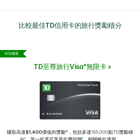
比較最佳TD信用卡的旅行獎勵積分
特別優惠
TD至尊旅行Visa*無限卡
8
賺取高達
$1,400
價值的獎勵
，包括多達165,000點TD獎勵積
1
1
分
，第一年還可享受年費回贈
。相關條款適用。