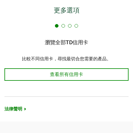
獎勵積分，在透過Expedia® for TD進行旅行簽賬時可節省
更多選項
$1。僅可按照200點TD獎勵積分的倍數兌換。
瀏覽全部TD信用卡
比較不同信用卡，尋找最切合您需要的產品。
瀏覽全部TD信用卡
查看所有信用卡
法律聲明