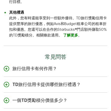
行目標。
其他禮遇
此外，您有時還能享受到一些額外優待。TD旅行獎勵信用卡
提供豐厚的旅行優惠，例如Avis和Budget租車公司的租車折
扣和優惠。您還可以在合作的Starbucks®門店額外賺取50%
的TD獎勵積分。相關條款適用。
了解更多
。
常見問答
旅行信用卡有何作用？
旅行信用卡與其他獎勵信用卡一樣，但旅行信用卡為旅行
相關簽賬向持卡人提供TD獎勵積分，並為他們提供旅行相
TD旅行信用卡提供哪些旅行禮遇？
關獎勵。當進行有效消費時可獲得旅行獎勵。旅行信用卡
TD旅行信用卡提供各種旅行保險禮遇，例如航班/旅行延誤
可能附帶旅行保險和機場候機室使用權限。查看持卡人協
保險或旅行醫療保險，而且還可能包含旅行緊急援助服
議以了解詳情。
一個TD獎勵積分價值多少？
務。查看您的持卡人協議了解更多資訊。
TD獎勵積分對於旅行優惠具有巨大價值。每兌換200點TD