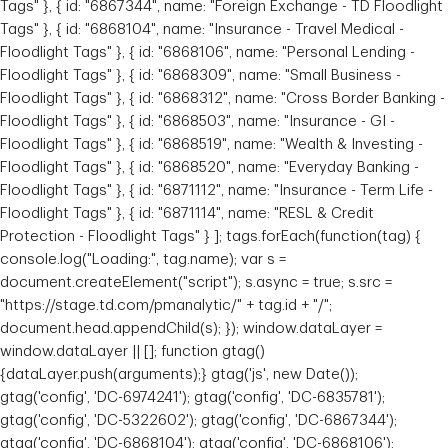
Tags" }, { id: "6867344", name: "Foreign Exchange - TD Floodlight
Tags" }, { id: "6868104", name: "Insurance - Travel Medical -
Floodlight Tags" }, { id: "6868106", name: "Personal Lending -
Floodlight Tags" }, { id: "6868309", name: "Small Business -
Floodlight Tags" }, { id: "6868312", name: "Cross Border Banking -
Floodlight Tags" }, { id: "6868503", name: "Insurance - GI -
Floodlight Tags" }, { id: "6868519", name: "Wealth & Investing -
Floodlight Tags" }, { id: "6868520", name: "Everyday Banking -
Floodlight Tags" }, { id: "6871112", name: "Insurance - Term Life -
Floodlight Tags" }, { id: "6871114", name: "RESL & Credit
Protection - Floodlight Tags" } ]; tags.forEach(function(tag) {
console.log("Loading:", tag.name); var s =
document.createElement("script"); s.async = true; s.src =
"https://stage.td.com/pmanalytic/" + tag.id + "/";
document.head.appendChild(s); }); window.dataLayer =
window.dataLayer || []; function gtag()
{dataLayer.push(arguments);} gtag('js', new Date());
gtag('config', 'DC-6974241'); gtag('config', 'DC-6835781');
gtag('config', 'DC-5322602'); gtag('config', 'DC-6867344');
gtag('config', 'DC-6868104'); gtag('config', 'DC-6868106');