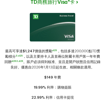
TD商務旅行Visa*卡
d25
最高可享達
$1,247
價值的獎勵
，包括多達200,000點TD獎
3
,
d25
勵積分
，以及主要持卡人及首兩位附屬卡用戶第一年年費
d25
3
,
d25
回贈
。賬戶必須得到核准、並且是開戶狀態且信用記錄
良好。優惠自2026年1月13日起生效。相關條款適用。
$149
年費
19.99%
利率：購物簽賬
22.99%
利率：信用卡提現