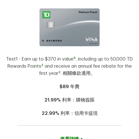
6
Test1 - Earn up to $370 in value
, including up to 50,000 TD
2
Rewards Points
and receive an annual fee rebate for the
2
first year
. 相關條款適用。
$89
年費
21.99%
利率：購物簽賬
22.99%
利率：信用卡提現