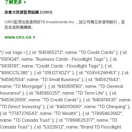
了解更多
加拿大投資監管組織 (CIRO)
CIRO監理法規適用於TD Investments Inc.，該公司獨立於道明銀行，是
其全資附屬機構。
www.ciro.ca
*/ var tags = [ { id: "845955272", name: "TD Credit Cards" }, { id:
"6974241", name: "Business Cards - Floodlight Tags" }, { id:
"6835781", name: "Credit Cards - Floodlight Tags" }, { id:
"899CC1L385" }, { id: "31RJ2TXDZY" }, { id: "YG9V62WHR3" }, { id:
"845857554", name: "TD Small Business" }, { id: "845921643",
name: "TD Mortgage" }, { id: "845959780", name: "TD General
Insurance" }, { id: "845960251", name: "TD Term Life" }, { id:
"845962699", name: "TD Credit Cards" }, { id: "845974935", name:
"TD Direct Investing" }, { id: "846010690", name: "TD Chequing" },
{ id: "17747276543", name: "TD Wealth" }, { id: "17899462682",
name: "TD Canada Trust" }, { id: "17899625377", name: "TD
Canada Trust" }, { id: "5322602", name: "Brand TD Floodlight