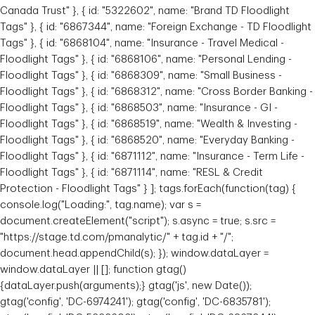
Canada Trust" }, { id: "5322602", name: "Brand TD Floodlight
Tags" }, { id: "6867344", name: "Foreign Exchange - TD Floodlight
Tags" }, { id: "6868104", name: "Insurance - Travel Medical -
Floodlight Tags" }, { id: "6868106", name: "Personal Lending -
Floodlight Tags" }, { id: "6868309", name: "Small Business -
Floodlight Tags" }, { id: "6868312", name: "Cross Border Banking -
Floodlight Tags" }, { id: "6868503", name: "Insurance - GI -
Floodlight Tags" }, { id: "6868519", name: "Wealth & Investing -
Floodlight Tags" }, { id: "6868520", name: "Everyday Banking -
Floodlight Tags" }, { id: "6871112", name: "Insurance - Term Life -
Floodlight Tags" }, { id: "6871114", name: "RESL & Credit
Protection - Floodlight Tags" } ]; tags.forEach(function(tag) {
console.log("Loading:", tag.name); var s =
document.createElement("script"); s.async = true; s.src =
"https://stage.td.com/pmanalytic/" + tag.id + "/";
document.head.appendChild(s); }); window.dataLayer =
window.dataLayer || []; function gtag()
{dataLayer.push(arguments);} gtag('js', new Date());
gtag('config', 'DC-6974241'); gtag('config', 'DC-6835781');