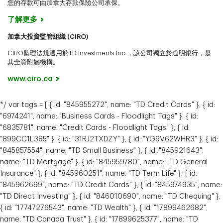
您的存款可由加拿大存款保險公司承保。
了解更多
加拿大投資監管組織 (CIRO)
CIRO監理法規適用於TD Investments Inc.，該公司獨立於道明銀行，是
其全資附屬機構。
www.ciro.ca
*/ var tags = [ { id: "845955272", name: "TD Credit Cards" }, { id:
"6974241", name: "Business Cards - Floodlight Tags" }, { id:
"6835781", name: "Credit Cards - Floodlight Tags" }, { id:
"899CC1L385" }, { id: "31RJ2TXDZY" }, { id: "YG9V62WHR3" }, { id:
"845857554", name: "TD Small Business" }, { id: "845921643",
name: "TD Mortgage" }, { id: "845959780", name: "TD General
Insurance" }, { id: "845960251", name: "TD Term Life" }, { id:
"845962699", name: "TD Credit Cards" }, { id: "845974935", name:
"TD Direct Investing" }, { id: "846010690", name: "TD Chequing" },
{ id: "17747276543", name: "TD Wealth" }, { id: "17899462682",
name: "TD Canada Trust" }, { id: "17899625377", name: "TD