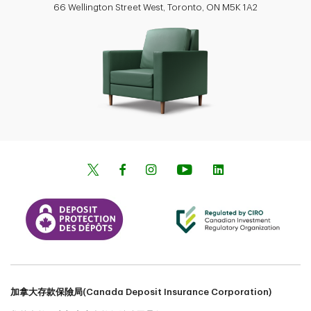
66 Wellington Street West, Toronto, ON M5K 1A2
加拿大存款保險局(Canada Deposit Insurance Corporation)