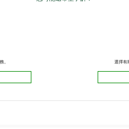
務。
選擇有
險 了解更多