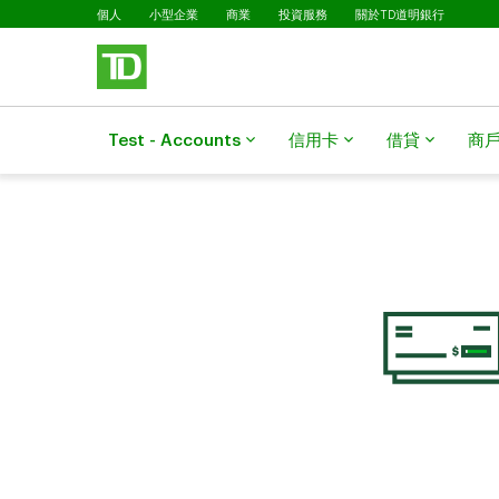
已選擇
略過進入主要內容
個人
小型企業
商業
投資服務
關於TD道明銀行
Test - Accounts
信用卡
借貸
商