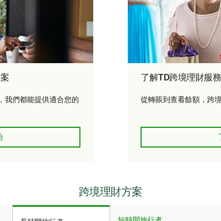
方案
了解TD跨境理財服務
，我們都能提供適合您的
從轉賬到查看餘額，跨
D跨境理財服務解決方案
始
跨境理財方案
短時間旅行者