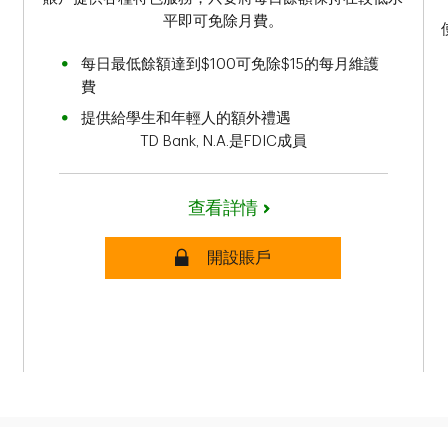
平即可免除月費。
每日最低餘額達到$100可免除$15的每月維護
費
提供給學生和年輕人的額外禮遇
TD Bank, N.A.是FDIC成員
查看詳情
安全
開設賬戶