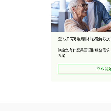
查找TD跨境理財服務解決
無論您有什麼美國理財服務需求
方案。
查找T
立即開