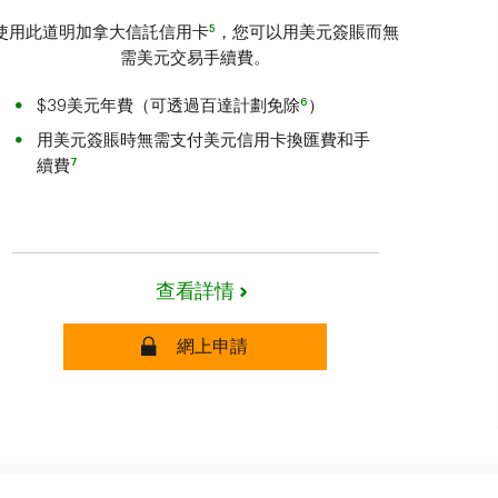
5
使用此道明加拿大信託信用卡
，您可以用美元簽賬而無
需美元交易手續費。
6
$39美元年費（可透過百達計劃免除
）
用美元簽賬時無需支付美元信用卡換匯費和手
7
續費
查看詳情
安全
網上申請