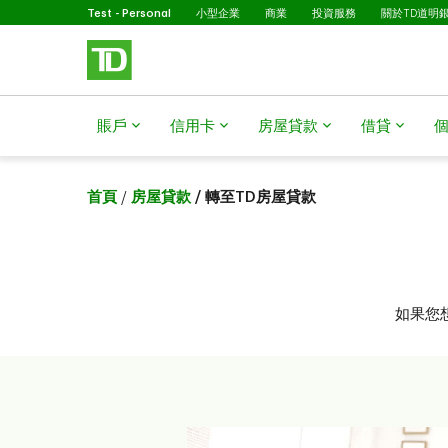
已選擇
略過進入主要內容
Test - Personal
小型企業
商業
投資服務
關於TD道明
賬戶
信用卡
房屋貸款​​​​​​​
借貸
首頁
/
房屋貸款
/ 轉至TD房屋貸款
如果您