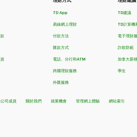
理財方式​​​​​​​
理財建議
TD App
TD建議
卡
易線網上理財
TD計算機
​​​
付款方法
電子理財
匯款方式
詐欺防範
投資
電話、分行和ATM
加拿大新
跨國理財服務
學生
外匯服務
險公司成員
關於我們
就業機會
管理網上體驗
網站索引