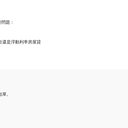
些問題：
款還是浮動利率房屋貸
結單。