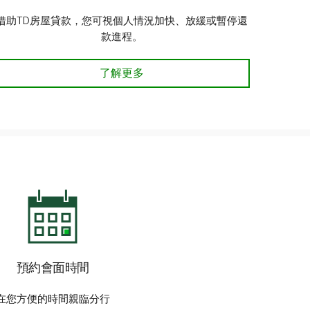
借助TD房屋貸款，您可視個人情況加快、放緩或暫停還
款進程。
靈活房貸還款選擇 了解更多
了解更多
預約會面時間
在您方便的時間親臨分行