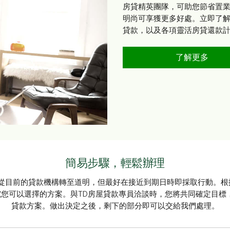
房貸精英團隊，可助您節省置
明尚可享獲更多好處。立即了
貸款，以及各項靈活房貸還款
轉用TD
了解更多
簡易步驟，輕鬆辦理
從目前的貸款機構轉至道明，但最好在接近到期日時即採取行動。根
研究您可以選擇的方案。與TD房屋貸款專員洽談時，您將共同確定目標
貸款方案。做出決定之後，剩下的部分即可以交給我們處理。