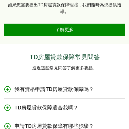
如果您需要提出TD房屋貸款保障理賠，我們隨時為您提供指
導。
了解更多
TD房屋貸款保障常見問答
透過這些常見問答了解更多要點。
我有資格申請TD房屋貸款保障嗎？
房屋貸款危疾與人壽保險或房屋貸款人壽保險均為自選
的債權人團體保險，針對TD房屋貸款借款人或擔保人。
TD房屋貸款保障適合我嗎？
評估TD房屋貸款保障是否適合您十分重要。房屋貸款是
如果您符合以下條件，則可以申請此保險：
一項長期的財務義務，而您為置業亦付出許多。如果不
申請TD房屋貸款保障有哪些步驟？