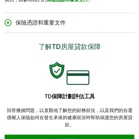
保險憑證和重要文件
有關保險公司資料、完整的條款及細則（包括資格要
求、權益、特點、限制和排除），請參閱
信貸保障
。
了解TD房屋貸款保障
信用貸款保障 - 產品指南和保險憑證（示例）
魁北克居民：
信用貸款保障 - 產品摘要、情況說明書與保險憑證（示
例）
TD保障計劃評估工具
回答幾個問題，以直觀地了解您的財務狀況，以及我們的自選
債權人保險如何在發生承保的健康狀況時幫助保護您的房屋貸
款。