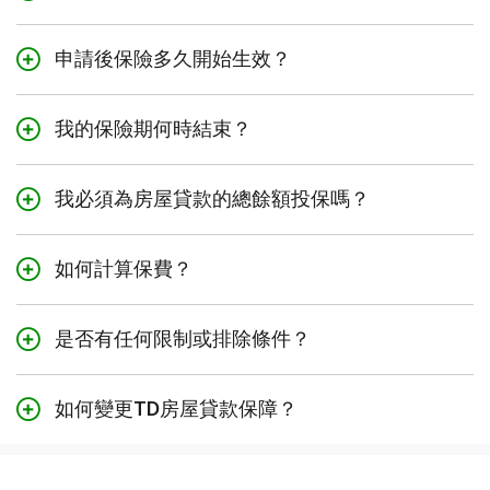
加拿大居民；並且
確定TD房屋貸款保障是否適合您，請考慮以下問題：
第一步是填寫申請表，其中包括選擇承保範圍並回答4
年滿18-69歲（人壽保險）；或
如果我的收入因某種承保範圍內的危疾而損失或減
到5個與健康相關的問題。
申請後保險多久開始生效？
年滿18-55歲（危疾保險）
少，對我的財務狀況會有何影響？
保險從以下日期中最遲的日期開始生效：
根據申請的承保金額和您對申請表中健康問題的回答，
如果我去世或身患承保範圍內的危疾，我的伴侶或
還可能需要您完成健康面試。
我的保險期何時結束？
如欲了解有關投保資格、限制以及例外情況的更多資
共同借款人是否能夠自己承擔房屋貸款的還款義
隨後放款的房屋貸款的審批日期；或
訊，請參閱上方的
保險憑證和重要文件
。
務？
房屋貸款危疾和人壽保險或房屋貸款人壽保險的保險期
您申請保險的日期（請參閱下文了解更多資訊）；
您可透過
網站
、
分行
或致電
1-888-983-7070
申請。
可在房屋貸款全額還清前結束。保險期可能結束的一些
是否有經濟上依賴我的親人？
我必須為房屋貸款的總餘額投保嗎？
或
情況包括：
您收到保險已獲批准的書面通知的日期。
根據房屋貸款的餘額，您可能有資格得到部分承保，讓
想要更多支援？體驗我們的
TD保障計劃評估工具
，詳
您不再是房屋貸款的借款人或擔保人。
您按照預算和保險需要制定個人化保險。您可以選擇投
如何計算保費？
細了解我們的自選債權人保險，並查看您合資格的各保
保的餘額比例，具體從$300,000至$1,000,000不等。
對於人壽保險，如果滿足以下條件，則保險將在您申請
我們為您的房屋貸款支付了人壽保險賠償金。
險計劃和保費報價。
保費取決於您選擇的保險類型、申請時的年齡和申請時
保險當日生效：
您有3個月的累積未繳保費。
的房屋貸款餘額，然後減去任何適用的折扣或保費扣減
如果投保的房屋貸款總餘額超過$1,000,000的承保上
是否有任何限制或排除條件？
後得出。您的保費費率在房屋貸款期內將不會增加，前
您對申請表中健康問題1-4的回答為「否」；並且
您不幸離世。
限，則我們可能向您提供部分承保。
此保險設有某些限制和排除條件。以下是一些不支付保
提是您的房屋貸款餘額未增加或您未對房屋貸款進行再
申請的總承保金額（包括任何現有保險）為
房屋貸款危疾保險會與房屋貸款人壽保險同日結
險賠付金的範例：
貸款。
如何變更TD房屋貸款保障？
在理賠通過審批時，該比例將應用於房屋貸款的未償付
$500,000或以下
束。
餘額。
如果您在保險生效後的90日內確診患有癌症（危及
如果您對現有保險有疑問，或想要取消保險，請致電
1-
當您的保險期結束後，我們將退還我們可能欠您的任何
TD房屋貸款保障提供多重保險折扣。如果同一份房屋貸
生命），則您的危疾保險承保範圍將終止，並且保
888-983-7070
聯絡我們。
對於危疾保險，如果滿足以下條件，則保險將在您申請
保費。您可隨時取消。如果您在最初30日內取消保險，
款保險有多位投保人，則每位投保人的保費可享受
20%
如欲了解有關部分保險計劃的更多資訊並查看示例，請