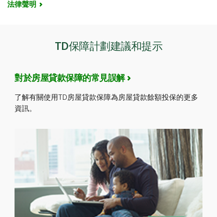
費將予以退還。
法律聲明
保險當日生效：
將退還已支付的任何保費，保險也將視作從未生效。如
折扣
。
參閱上方的
保險憑證和重要文件
。
如果您在保險生效後的24個月內確診患有承保範圍
果在最初30日內理賠，將不提供退款。
您對申請表中所有健康問題的回答為「否」；並且
內的疾病，而且該診斷與既往病史有關。
我們還提供保費費率扣減，具體取決於申請時投保的房
如欲了解有關保險期何時結束的詳細資訊，請參考上方
申請的總承保金額（包括任何現有保險）為
屋貸款餘額。
如果您的損失是由於故意的自我傷害、自殺或自殺
TD保障計劃建議和提示
的
保險憑證和重要文件
。
$500,000或以下
未遂造成的。
如果投保的結餘在$150,000至$500,000之間，則可
享受
15%的保費扣減
。
如果您對申請表中任何健康問題的回答為「是」，或者
對於房屋貸款保障的常見誤解
如欲了解有關保險限制和例外情況的完整詳情，請參閱
如果投保的結餘在$500,000至$1,000,000之間，則
申請的總承保金額（包括任何現有承保）超過
上方的
保險憑證和重要文件
。
可享受
35%的保費費率扣減
。
了解有關使用TD房屋貸款保障為房屋貸款餘額投保的更多
$500,000，則您需要填寫單獨的健康調查問卷。
資訊。
如要深入了解如何計算保費的相關細節，並查看保費費
如果需要更多健康資訊，我們將透過電話與您聯絡以完
率表，請參閱上方的
保險憑證和重要文件
。
成健康面試。通常，申請人的平均等待時間為2-3個工
作日。有關保險審批狀態的書面決定將郵寄給您。
註：只有在受保人名下全額預付房屋貸款的情況下，才
會賠付。
如欲了解有關保險的更多資訊（包括權益、條件和限
制），請參閱上方的
保險憑證和重要文件
。