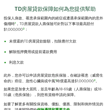
TD房屋貸款保障如何為您提供幫助
投保人身故、罹患承保範圍內的絕症或遭遇承保範圍內的意外
1
傷殘時
，TD房屋貸款人壽保險可針對以下事項最高賠付
2
$1,000,000
：
未償還的TD房屋貸款餘額，扣除應付欠款
解除抵押費用或提前還款費用
利息欠款
此外，您亦可以申請房屋貸款危疾保險，在確診罹患（威脅生
1
2
命的）癌症、急性心臟病或中風
時償還高達$1,000,000
。
如果您是加拿大居民，並且年齡為18-69歲（人壽保險）或18-
55歲（危疾保險），則您有資格申請此保障。
如要了解更多有關投保資格、優點、優惠、限制和例外情況的
資訊，請參閱我們的
保險憑證和重要文件
。